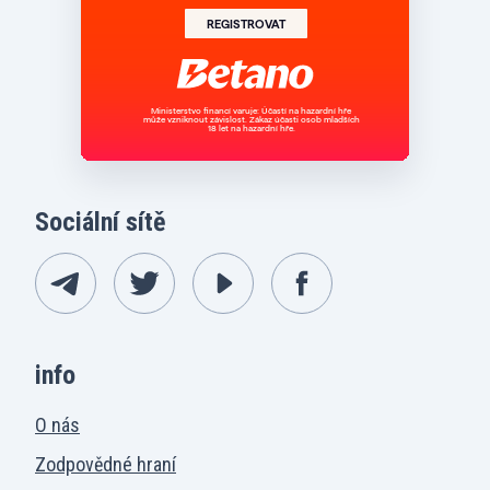
Sociální sítě
info
O nás
Zodpovědné hraní