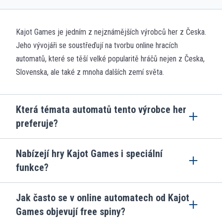
Kajot Games je jedním z nejznámějších výrobců her z Česka.
Jeho vývojáři se soustřeďují na tvorbu online hracích
automatů, které se těší velké popularitě hráčů nejen z Česka,
Slovenska, ale také z mnoha dalších zemí světa.
Která témata automatů tento výrobce her
preferuje?
Nabízejí hry Kajot Games i speciální
funkce?
Jak často se v online automatech od Kajot
Games objevují free spiny?