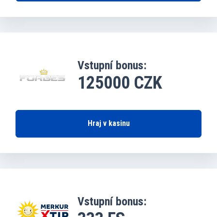
Vstupní bonus:
125000 CZK
Hraj v kasinu
Vstupní bonus: