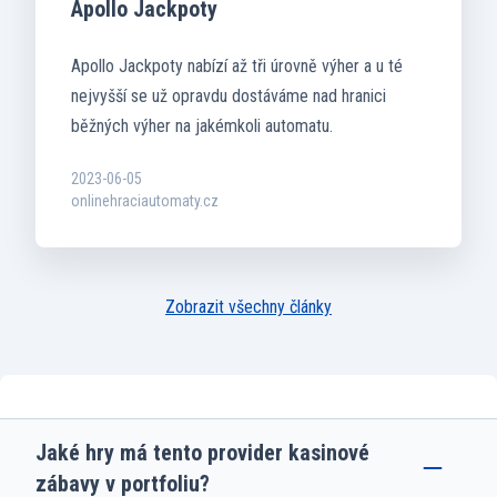
Apollo Jackpoty
Apollo Jackpoty nabízí až tři úrovně výher a u té
nejvyšší se už opravdu dostáváme nad hranici
běžných výher na jakémkoli automatu.
2023-06-05
onlinehraciautomaty.cz
Zobrazit všechny články
Jaké hry má tento provider kasinové
zábavy v portfoliu?