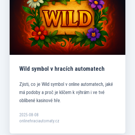
Wild symbol v hracích automatech
Zjisti, co je Wild symbol v online automatech, jaké
má podoby a proč je klíčem k výhrám i ve tvé
oblíbené kasinové hře.
2025-08-08
onlinehraciautomaty.cz