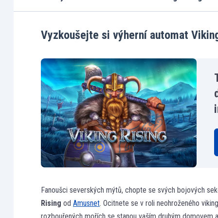
Vyzkoušejte si výherní automat Vikin
Fanoušci severských mýtů, chopte se svých bojových sek
Rising
od
Amusnet
. Ocitnete se v roli neohroženého viki
rozbouřených mořích se stanou vaším druhým domovem a 