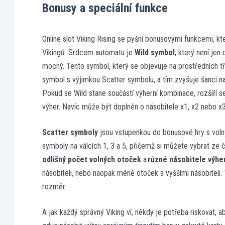
Bonusy a speciální funkce
Online slot Viking Rising se pyšní bonusovými funkcemi, k
Vikingů. Srdcem automatu je
Wild symbol
, který není jen
mocný. Tento symbol, který se objevuje na prostředních tře
symbol s výjimkou Scatter symbolu, a tím zvyšuje šanci na
Pokud se Wild stane součástí výherní kombinace, rozšíří se
výher. Navíc může být doplněn o násobitele x1, x2 nebo x3
Scatter symboly
jsou vstupenkou do bonusové hry s volným
symboly na válcích 1, 3 a 5, přičemž si můžete vybrat ze 
odlišný počet volných otoček
a
různé násobitele výhe
násobiteli, nebo naopak méně otoček s vyššími násobiteli.
rozměr.
A jak každý správný Viking ví, někdy je potřeba riskovat, a