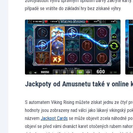
zdvojnásobit výhru správným tipnutím barvy zakryté karty
případě se vrátíte do základní hry bez získané výhry.
Jackpoty od Amusnetu také v online 
S automatem Viking Rising můžete získat jednu ze čtyř pro
hodnoty jsou zobrazeny nad válci jako lákavý vikingský po
názvem
Jackpot Cards
se může objevit zcela náhodně po k
objeví se před vámi dvanáct karet otočených rubem nahoru.