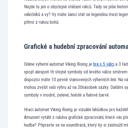
Nejde tu jen o obyčejné otáčení válců. Tady se píše histori
válečníků a vy? Vy máte šanci stát se legendou mezi lege
přímo z rukou bohů.
Grafické a hudební zpracování autom
Online výherní automat Viking Rising je
hra s 5 válci
a 3 řad
spojit alespoň tři stejné symboly od levého válce směrem 
dispozici máte 10 pevně stanovených výherních linií. Na vá
mohou zvýšit vaši výhru až na 20násobek sázky. Dalšími s
symboly v modré, zelené, hnědé a fialové barvě.
Hrací automat Viking Rising je vizuální lahůdkou pro každ
Amusnet vytáhl z rukávu grafické zpracování, které vás p
hudba? Připravte se na soundtrack, který by si zasloužil