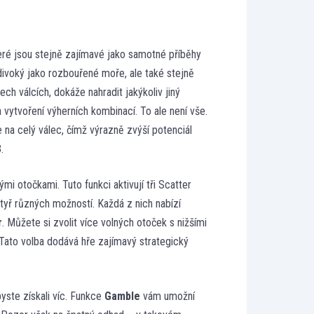
teré jsou stejně zajímavé jako samotné příběhy
 divoký jako rozbouřené moře, ale také stejně
ch válcích, dokáže nahradit jakýkoliv jiný
 vytvoření výherních kombinací. To ale není vše.
 na celý válec, čímž výrazně zvýší potenciál
.
i otočkami. Tuto funkci aktivují tři Scatter
čtyř různých možností. Každá z nich nabízí
r
. Můžete si zvolit více volných otoček s nižšími
 Tato volba dodává hře zajímavý strategický
byste získali víc. Funkce
Gamble
vám umožní