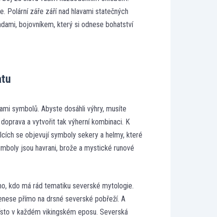
e. Polární záře září nad hlavami statečných
ndami, bojovníkem, který si odnese bohatství
atu
ami symbolů. Abyste dosáhli výhry, musíte
doprava a vytvořit tak výherní kombinaci. K
lcích se objevují symboly sekery a helmy, které
ymboly jsou havrani, brože a mystické runové
ého, kdo má rád tematiku severské mytologie.
řenese přímo na drsné severské pobřeží. A
 místo v každém vikingském eposu. Severská