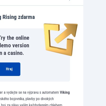
g Rising zdarma
Try the online
demo version
in a casino.
Hraj
er a vydejte se na výpravu s automatem
Viking
ngského bojovníka, plavby po divokých
boj za slávu vaším každodenním chlebem.