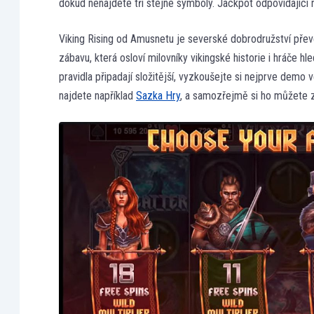
dokud nenajdete tři stejné symboly. Jackpot odpovídající
Viking Rising od Amusnetu je severské dobrodružství pře
zábavu, která osloví milovníky vikingské historie i hráče hl
pravidla připadají složitější, vyzkoušejte si nejprve dem
najdete například
Sazka Hry
, a samozřejmě si ho můžete za