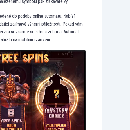
 nalezenému symbolu pak získáváte vy.
vedené do podoby online automatu. Nabízí
edající zajímavé výherní příležitosti. Pokud vám
o verzi a seznamte se s hrou zdarma. Automat
hrát i na mobilním zařízení.