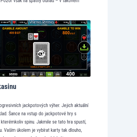
. Pozor však na špatný odhad – v takovém
kasinu
gresivních jackpotových výher. Jejich aktuální
klad. Šance na vstup do jackpotové hry s
terémkoliv spinu. Jakmile se tato hra spustí,
 Vaším úkolem je vybírat karty tak dlouho,