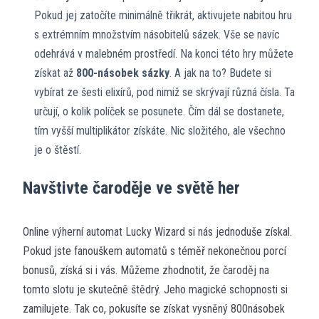
Pokud jej zatočíte minimálně třikrát, aktivujete nabitou hru
s extrémním množstvím násobitelů sázek. Vše se navíc
odehrává v malebném prostředí. Na konci této hry můžete
získat až
800-násobek sázky
. A jak na to? Budete si
vybírat ze šesti elixírů, pod nimiž se skrývají různá čísla. Ta
určují, o kolik políček se posunete. Čím dál se dostanete,
tím vyšší multiplikátor získáte. Nic složitého, ale všechno
je o štěstí.
Navštivte čaroděje ve světě her
Online výherní automat Lucky Wizard si nás jednoduše získal.
Pokud jste fanouškem automatů s téměř nekonečnou porcí
bonusů, získá si i vás. Můžeme zhodnotit, že čaroděj na
tomto slotu je skutečně štědrý. Jeho magické schopnosti si
zamilujete. Tak co, pokusíte se získat vysněný 800násobek