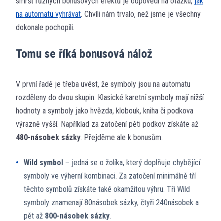
smršť různých bonusových efektů je odpovědí na otázku,
jak
na automatu vyhrávat
. Chvíli nám trvalo, než jsme je všechny
dokonale pochopili.
Tomu se říká bonusová nálož
V první řadě je třeba uvést, že symboly jsou na automatu
rozděleny do dvou skupin. Klasické karetní symboly mají nižší
hodnoty a symboly jako hvězda, klobouk, kniha či podkova
výrazně vyšší. Například za zatočení pěti podkov získáte až
480-násobek sázky
. Přejděme ale k bonusům.
Wild symbol
– jedná se o žolíka, který doplňuje chybějící
symboly ve výherní kombinaci. Za zatočení minimálně tří
těchto symbolů získáte také okamžitou výhru. Tři Wild
symboly znamenají 80násobek sázky, čtyři 240násobek a
pět až
800-násobek sázky
.