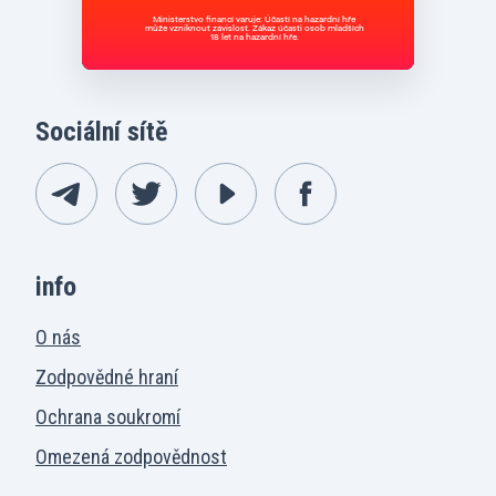
Sociální sítě
info
O nás
Zodpovědné hraní
Ochrana soukromí
Omezená zodpovědnost