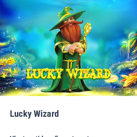
Lucky Wizard