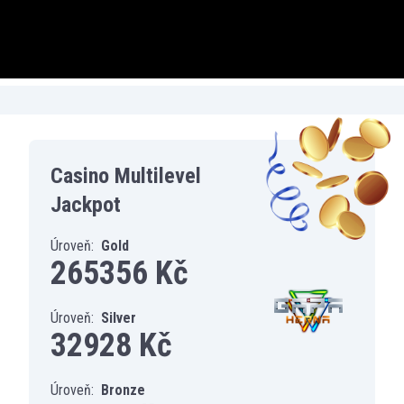
Casino Multilevel
Jackpot
Úroveň:
Gold
265356 Kč
Úroveň:
Silver
32928 Kč
Úroveň:
Bronze