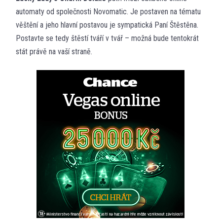
automaty od společnosti Novomatic. Je postaven na tématu
věštění a jeho hlavní postavou je sympatická Paní Štěstěna.
Postavte se tedy štěstí tváří v tvář – možná bude tentokrát
stát právě na vaší straně.