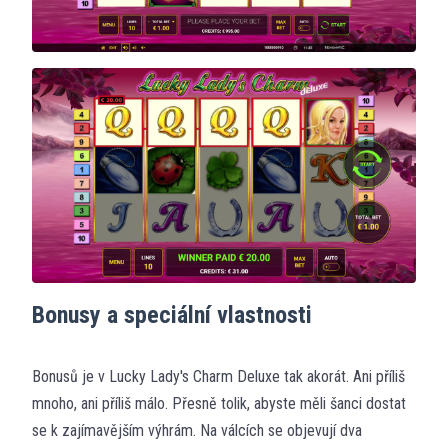
Bonusy a speciální vlastnosti
Bonusů je v Lucky Lady's Charm Deluxe tak akorát. Ani příliš
mnoho, ani příliš málo. Přesně tolik, abyste měli šanci dostat
se k zajímavějším výhrám. Na válcích se objevují dva