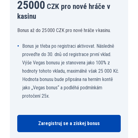
25000
CZK pro nové hráče v
kasinu
Bonus až do 25 000 CZK pro nové hráče v kasinu.
Bonus je třeba po registraci aktivovat. Následně
proveďte do 30. dnů od registrace první vklad.
Výše Vegas bonusu je stanovena jako 100% z
hodnoty tohoto vkladu, maximálně však 25 000 Kč.
Hodnota bonusu bude připsána na herním kontě
jako „Vegas bonus“ a podléhá podmínkám
protočení 25x.
Zaregistruj se a získej bonus