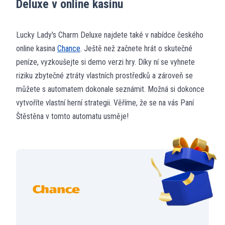
Deluxe v online kasinu
Lucky Lady's Charm Deluxe najdete také v nabídce českého
online kasina
Chance
. Ještě než začnete hrát o skutečné
peníze, vyzkoušejte si demo verzi hry. Díky ní se vyhnete
riziku zbytečné ztráty vlastních prostředků a zároveň se
můžete s automatem dokonale seznámit. Možná si dokonce
vytvoříte vlastní herní strategii. Věříme, že se na vás Paní
Štěstěna v tomto automatu usměje!