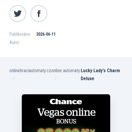
Publikováno:
2026-06-11
Autor:
onlinehraciautomaty.cz
online automaty
Lucky Lady's Charm
Deluxe