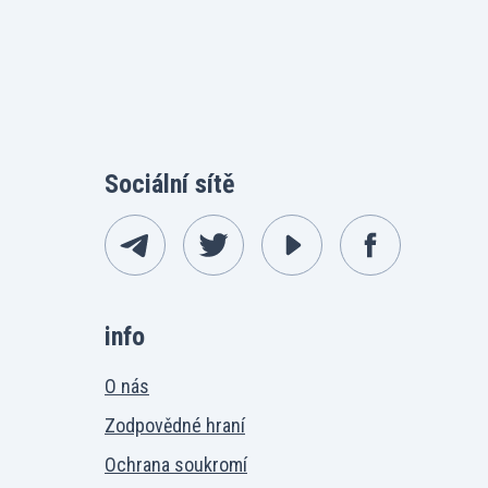
Sociální sítě
info
O nás
Zodpovědné hraní
Ochrana soukromí