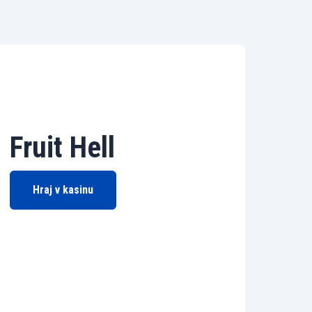
Fruit Hell
Hraj v kasinu