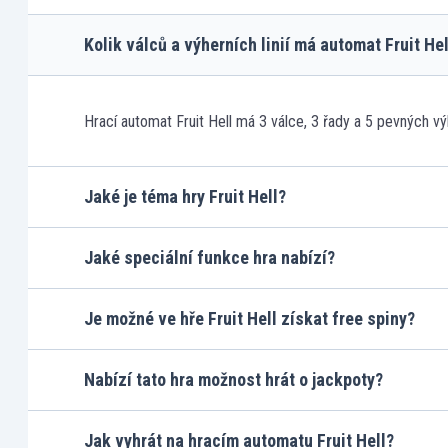
Kolik válců a výherních linií má automat Fruit Hel
Hrací automat Fruit Hell má 3 válce, 3 řady a 5 pevných výhe
Jaké je téma hry Fruit Hell?
Jaké speciální funkce hra nabízí?
Je možné ve hře Fruit Hell získat free spiny?
Nabízí tato hra možnost hrát o jackpoty?
Jak vyhrát na hracím automatu Fruit Hell?