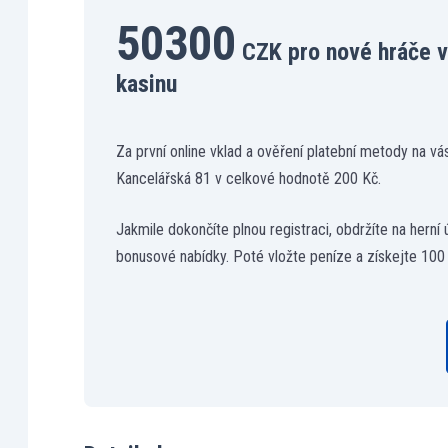
50300
CZK pro nové hráče v
kasinu
Za první online vklad a ověření platební metody na 
Kancelářská 81 v celkové hodnotě 200 Kč.
Jakmile dokončíte plnou registraci, obdržíte na herní 
bonusové nabídky. Poté vložte peníze a získejte 100