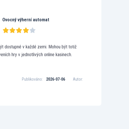
Ovocný výherní automat
ýt dostupné v každé zemi. Mohou být totiž
eních hry v jednotlivých online kasinech.
Publikováno:
2026-07-06
Autor: