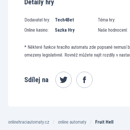
Detaily hry
Dodavatel hry:
Tech4Bet
Téma hry:
Online kasino:
Sazka Hry
Naše hodnocení:
* Některé funkce hracího automatu zde popsané nemusí b
omezeny legislativně. Rovněž můžete najít rozdíly v nastav
Sdílej na
onlinehraciautomaty.cz
online automaty
Fruit Hell