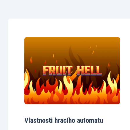
Vlastnosti hracího automatu