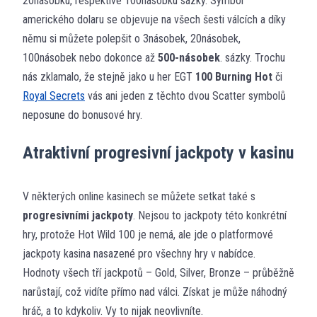
20násobku, respektive 100násobku sázky. Symbol
amerického dolaru se objevuje na všech šesti válcích a díky
němu si můžete polepšit o 3násobek, 20násobek,
100násobek nebo dokonce až
500-násobek
. sázky. Trochu
nás zklamalo, že stejně jako u her EGT
100 Burning Hot
či
Royal Secrets
vás ani jeden z těchto dvou Scatter symbolů
neposune do bonusové hry.
Atraktivní progresivní jackpoty v kasinu
V některých online kasinech se můžete setkat také s
progresivními jackpoty
. Nejsou to jackpoty této konkrétní
hry, protože Hot Wild 100 je nemá, ale jde o platformové
jackpoty kasina nasazené pro všechny hry v nabídce.
Hodnoty všech tří jackpotů – Gold, Silver, Bronze – průběžně
narůstají, což vidíte přímo nad válci. Získat je může náhodný
hráč, a to kdykoliv. Vy to nijak neovlivníte.