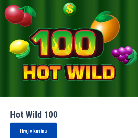
Hot Wild 100
Hraj v kasinu