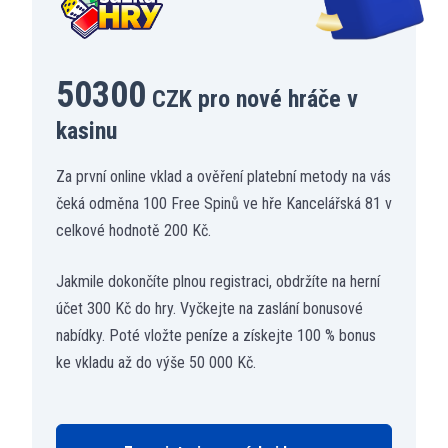
50300
CZK pro nové hráče v
kasinu
Za první online vklad a ověření platební metody na vás
čeká odměna 100 Free Spinů ve hře Kancelářská 81 v
celkové hodnotě 200 Kč.
Jakmile dokončíte plnou registraci, obdržíte na herní
účet 300 Kč do hry. Vyčkejte na zaslání bonusové
nabídky. Poté vložte peníze a získejte 100 % bonus
ke vkladu až do výše 50 000 Kč.