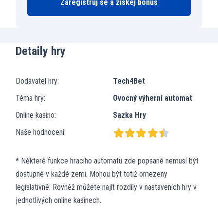
Zaregistruj se a získej bonus
Detaily hry
Dodavatel hry:
Tech4Bet
Téma hry:
Ovocný výherní automat
Online kasino:
Sazka Hry
Naše hodnocení:
* Některé funkce hracího automatu zde popsané nemusí být
dostupné v každé zemi. Mohou být totiž omezeny
legislativně. Rovněž můžete najít rozdíly v nastaveních hry v
jednotlivých online kasinech.