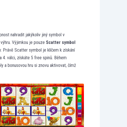
ost nahradit jakýkoliv jiný symbol v
a výhru. Výjimkou je pouze
Scatter symbol
y. Právě Scatter symbol je klíčem k získání
 a 4. válci, získáte 5 free spinů. Během
ly a bonusovou hru si znovu aktivovat, čímž