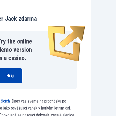
er Jack zdarma
Try the online
demo version
in a casino.
Hraj
álcích
. Dnes vás zveme na procházku po
e jako osvěžující vánek v horkém letním dni,
 Spokojeně se pasoucí dobytek, veselé slepice