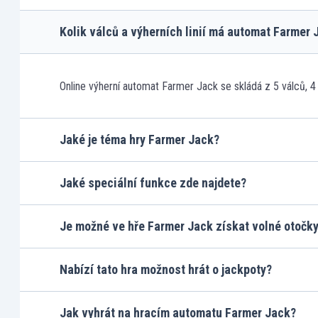
Kolik válců a výherních linií má automat Farmer 
Online výherní automat Farmer Jack se skládá z 5 válců, 4 ř
Jaké je téma hry Farmer Jack?
Jaké speciální funkce zde najdete?
Je možné ve hře Farmer Jack získat volné otočk
Nabízí tato hra možnost hrát o jackpoty?
Jak vyhrát na hracím automatu Farmer Jack?