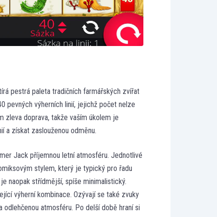
rá pestrá paleta tradičních farmářských zvířat
 pevných výherních linií, jejichž počet nelze
m zleva doprava, takže vaším úkolem je
inií a získat zaslouženou odměnu.
armer Jack příjemnou letní atmosféru. Jednotlivé
omiksovým stylem, který je typický pro řadu
e naopak střídmější, spíše minimalistický.
jící výherní kombinace. Ozývají se také zvuky
 a odlehčenou atmosféru. Po delší době hraní si