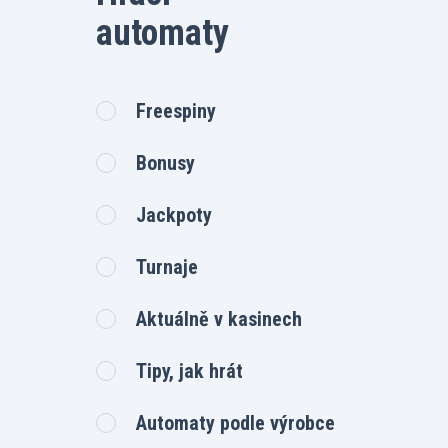
automaty
Freespiny
Bonusy
Jackpoty
Turnaje
Aktuálně v kasinech
Tipy, jak hrát
Automaty podle výrobce