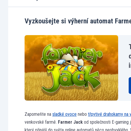
Vyzkoušejte si výherní automat Farm
Zapomeňte na
sladké ovoce
nebo
třpytivé drahokamy na v
venkovské farmě.
Farmer Jack
od společnosti E-gaming j
který přináší do světa online automatů něco neobvyklého.