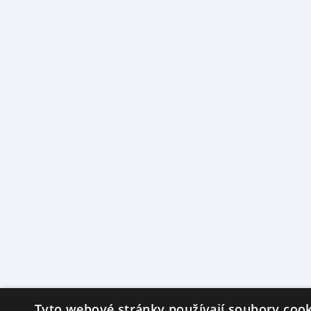
Tyto webové stránky používají soubory cook