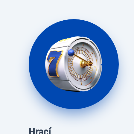
Hrací