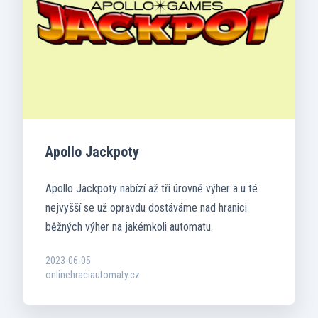
Apollo Jackpoty
Apollo Jackpoty nabízí až tři úrovně výher a u té
nejvyšší se už opravdu dostáváme nad hranici
běžných výher na jakémkoli automatu.
2023-06-05
onlinehraciautomaty.cz