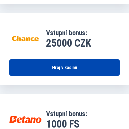
Vstupní bonus:
25000 CZK
Hraj v kasinu
Vstupní bonus:
1000 FS