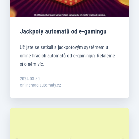
Jackpoty automatů od e-gamingu
Už jste se setkali s jackpotovým systémem u
online hracích automatů od e-gamingu? Řekněme
si o něm víc.
2024-03-30
onlinehraciautomaty.cz