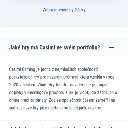
Zobrazit všechny články
Jaké hry má Casimi ve svém portfoliu?
Casimi Gaming je jedna z nejmladších společností
poskytujících hry pro hazardní průmysl, která vznikla v roce
2020 v českém Zlíně. Hry tohoto providera se postupně
objevují v iGamingově prostoru a jak je vidět, jde zatím jen o
online hrací automaty. Zda se společnost časem zaměří i na
jiné kasinové hry jako ruleta nebo blackjack, nevíme.