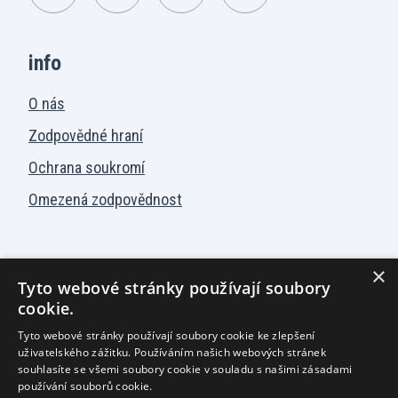
info
O nás
Zodpovědné hraní
Ochrana soukromí
Omezená zodpovědnost
×
Tyto webové stránky používají soubory
Hrací automaty
cookie.
Tyto webové stránky používají soubory cookie ke zlepšení
uživatelského zážitku. Používáním našich webových stránek
Česky
souhlasíte se všemi soubory cookie v souladu s našimi zásadami
používání souborů cookie.