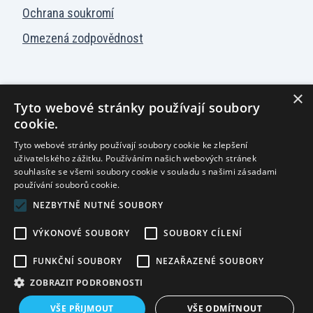
Ochrana soukromí
Omezená zodpovědnost
×
Tyto webové stránky používají soubory
Hrací automaty
cookie.
Tyto webové stránky používají soubory cookie ke zlepšení
Česky
uživatelského zážitku. Používáním našich webových stránek
souhlasíte se všemi soubory cookie v souladu s našimi zásadami
používání souborů cookie.
NEZBYTNĚ NUTNÉ SOUBORY
Ministerstvo financí varuje: Účastí na hazardních hrách
může vzniknout závislost!
VÝKONOVÉ SOUBORY
SOUBORY CÍLENÍ
Copyright © 2022-2026
FUNKČNÍ SOUBORY
NEZAŘAZENÉ SOUBORY
NATALIS, s.r.o.
ZOBRAZIT PODROBNOSTI
VŠE PŘIJMOUT
VŠE ODMÍTNOUT