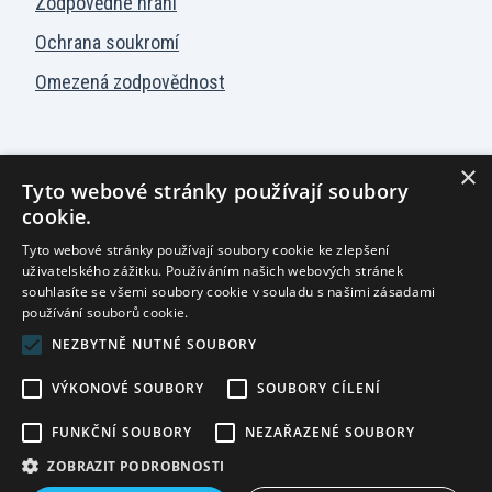
Zodpovědné hraní
Ochrana soukromí
Omezená zodpovědnost
×
Tyto webové stránky používají soubory
Hrací automaty
cookie.
Tyto webové stránky používají soubory cookie ke zlepšení
Česky
uživatelského zážitku. Používáním našich webových stránek
souhlasíte se všemi soubory cookie v souladu s našimi zásadami
používání souborů cookie.
NEZBYTNĚ NUTNÉ SOUBORY
Ministerstvo financí varuje: Účastí na hazardních hrách
může vzniknout závislost!
VÝKONOVÉ SOUBORY
SOUBORY CÍLENÍ
Copyright © 2022-2026
FUNKČNÍ SOUBORY
NEZAŘAZENÉ SOUBORY
NATALIS, s.r.o.
ZOBRAZIT PODROBNOSTI