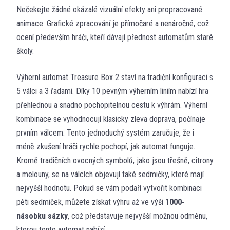
Nečekejte žádné okázalé vizuální efekty ani propracované
animace. Grafické zpracování je přímočaré a nenáročné, což
ocení především hráči, kteří dávají přednost automatům staré
školy.
Výherní automat Treasure Box 2 staví na tradiční konfiguraci s
5 válci a 3 řadami. Díky 10 pevným výherním liniím nabízí hra
přehlednou a snadno pochopitelnou cestu k výhrám. Výherní
kombinace se vyhodnocují klasicky zleva doprava, počínaje
prvním válcem. Tento jednoduchý systém zaručuje, že i
méně zkušení hráči rychle pochopí, jak automat funguje.
Kromě tradičních ovocných symbolů, jako jsou třešně, citrony
a melouny, se na válcích objevují také sedmičky, které mají
nejvyšší hodnotu. Pokud se vám podaří vytvořit kombinaci
pěti sedmiček, můžete získat výhru až ve výši
1000-
násobku sázky
, což představuje nejvyšší možnou odměnu,
kterou tento automat nabízí.