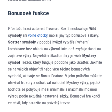
Bonusové funkce
Přestože hrací automat Treasure Box 2 neobsahuje
Wild
symboly
ani
volné otočky
, nabízí jiný typ bonusové zábavy.
Scatter symboly
v podobě hvězd vytvářejí výherní
kombinace bez ohledu na výherní linie, což zvyšuje šanci na
zajímavé výhry. Největším lákadlem hry je však
Mystery
symbol
Trezor, který funguje podobně jako Scatter. Jakmile
se na válcích objeví tři nebo více těchto bonusových
symbolů, aktivuje se Bonus Feature. V jeho průběhu můžete
otevírat trezory a odhalovat náhodné Mystery výhry, jejichž
hodnota se pohybuje mezi minimální a maximální možnou
výhrou podle aktuálně nastavené sázky. Bonusová hra končí
ve chvíli, kdy narazíte na prázdný trezor.