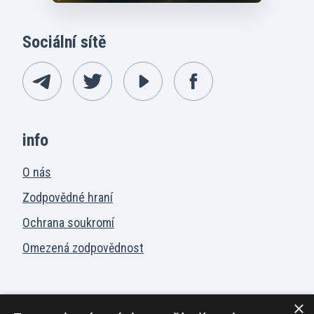
Sociální sítě
info
O nás
Zodpovědné hraní
Ochrana soukromí
Omezená zodpovědnost
×