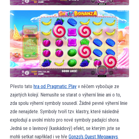
Přesto tato
hra od Pragmatic Play
v něčem vybočuje ze
zajetých kolejí. Nemusíte se starat o výherní linie ani o to,
zda spolu výherní symboly sousedí. Žádné pevné výherní linie
zde nenajdete. Symboly tvoří tzv. klastry, které následně
explodují a uvolní místo pro nové symboly padající shora.
Jedná se o lavinový (kaskádový) efekt, se kterým jste se
mohli setkat například i ve hře
Gonzo's Quest Megaways
.