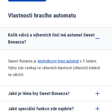
Vlastnosti hracího automatu
Kolik válců a výherních linií má automat Sweet
Bonanza?
Sweet Bonanza je
šestiválcový hrací automat
s 5 řadami.
Výhry zde vznikají ve výherních klastrech (shlucích) kdekoli
na válcích.
Jaké je téma hry Sweet Bonanza?
Jaké speciální funkce zde najdete?