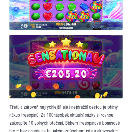
Třetí, a zároveň nejrychlejší, ale i nejdražší cestou je přímý
nákup freespinů. Za 100násobek aktuální sázky si rovnou
zakoupíte 10 volných otočení. Během freespinové bonusové
hry – bez ohledu na to, jakým způsobem jste ji aktivovali –