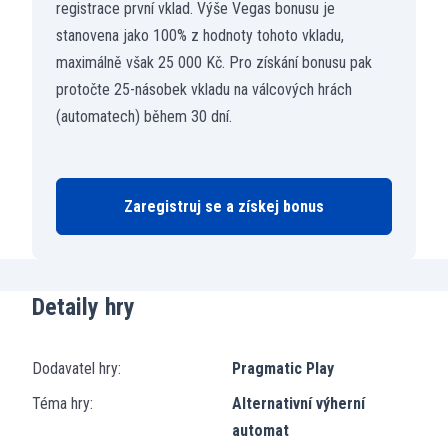
registrace první vklad. Výše Vegas bonusu je
stanovena jako 100% z hodnoty tohoto vkladu,
maximálně však 25 000 Kč. Pro získání bonusu pak
protočte 25-násobek vkladu na válcových hrách
(automatech) během 30 dní.
Zaregistruj se a získej bonus
Detaily hry
Dodavatel hry:
Pragmatic Play
Téma hry:
Alternativní výherní
automat