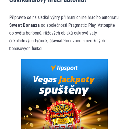
Připravte se na sladké výhry při hraní online hracího automatu
Sweet Bonanza
od společnosti Pragmatic Play. Vstoupíte
do světa bonbonů, růžových oblaků cukrové vaty,
čokoládových tyčinek, šťavnatého ovoce a neotřelých
bonusových funkcí.