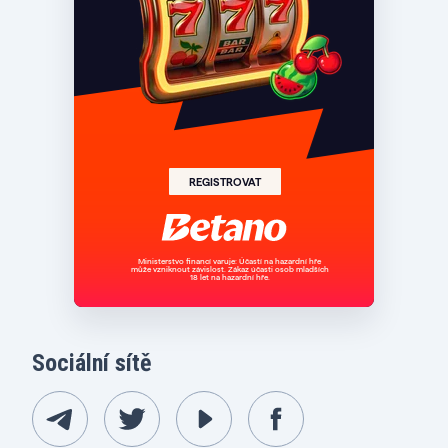
Sociální sítě