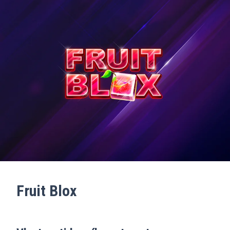
Fruit Blox