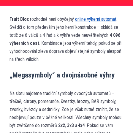
Fruit Blox
rozhodně není obyčejný
online výherní automat
.
Svědčí o tom především jeho herní konstrukce – skládá se
totiž ze 6 válců a 4 řad a k výhře vede neuvěřitelných
4 096
výherních cest
. Kombinace jsou výherní tehdy, pokud se při
vyhodnocování zleva doprava objeví stejné symboly alespoň
na třech válcích.
„Megasymboly“ a dvojnásobné výhry
Na slotu najdeme tradiční symboly ovocných automatů –
třešně, citrony, pomeranče, švestky, hrozny, BAR symboly,
zvonky, hvězdy a sedmičky. Zde je však nutné zmínit, že se
neobjevují pouze v běžné velikosti. Všechny symboly mohou
být zvětšené do rozměrů
2x2
,
3x3
a
4x4
. Pokud se vám