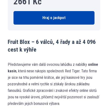
2661 Kč
Hraj o jackpot
Fruit Blox – 6 válců, 4 řady a až 4 096
cest k výhře
Představujeme vám další ovocnou lahůdku z nabídky
online
kasin
, která nese rukopis společnosti Red Tiger. Tato firma
je sice na trhu poměrně krátce, ale její kasinové hry jsou
pozoruhodné a velmi rychle si získaly širokou základnu
fanoušků. Grafické zpracování i zvukové efekty online slotů
jsou na vysoké úrovni, přičemž největší pozornost si zaslouží
především jejich bonusová výbava.