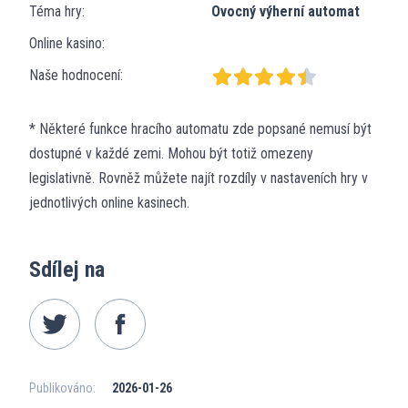
Téma hry:
Ovocný výherní automat
Online kasino:
Naše hodnocení:
* Některé funkce hracího automatu zde popsané nemusí být
dostupné v každé zemi. Mohou být totiž omezeny
legislativně. Rovněž můžete najít rozdíly v nastaveních hry v
jednotlivých online kasinech.
Sdílej na
Publikováno:
2026-01-26