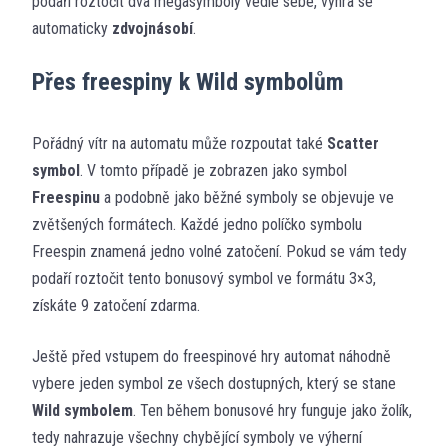
podaří roztočit dva megasymboly vedle sebe, výhra se
automaticky
zdvojnásobí
.
Přes freespiny k Wild symbolům
Pořádný vítr na automatu může rozpoutat také
Scatter
symbol
. V tomto případě je zobrazen jako symbol
Freespinu
a podobně jako běžné symboly se objevuje ve
zvětšených formátech. Každé jedno políčko symbolu
Freespin znamená jedno volné zatočení. Pokud se vám tedy
podaří roztočit tento bonusový symbol ve formátu 3×3,
získáte 9 zatočení zdarma.
Ještě před vstupem do freespinové hry automat náhodně
vybere jeden symbol ze všech dostupných, který se stane
Wild symbolem
. Ten během bonusové hry funguje jako žolík,
tedy nahrazuje všechny chybějící symboly ve výherní