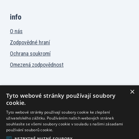
info
O nás
Zodpovědné hraní
Ochrana soukromí
Omezená zodpovědnost
×
Tyto webové stránky používají soubory
Hrací automaty
cookie.
Tyto webové stránky používají soubory cookie ke zlepšení
uživatelského zážitku. Používáním našich webových stránek
Česky
souhlasíte se všemi soubory cookie v souladu s našimi zásadami
používání souborů cookie.
NEZBYTNĚ NUTNÉ SOUBORY