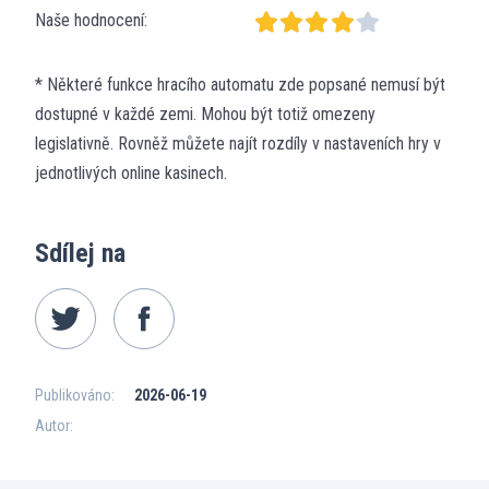
Naše hodnocení:
* Některé funkce hracího automatu zde popsané nemusí být
dostupné v každé zemi. Mohou být totiž omezeny
legislativně. Rovněž můžete najít rozdíly v nastaveních hry v
jednotlivých online kasinech.
Sdílej na
Publikováno:
2026-06-19
Autor: