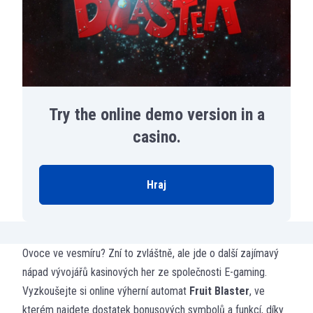
Try the online demo version in a
casino.
Hraj
Ovoce ve vesmíru? Zní to zvláštně, ale jde o další zajímavý
nápad vývojářů kasinových her ze společnosti E-gaming.
Vyzkoušejte si online výherní automat
Fruit Blaster
, ve
kterém najdete dostatek bonusových symbolů a funkcí, díky