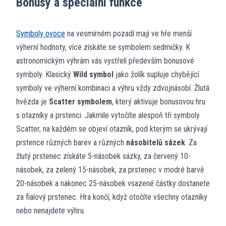
Bonusy a speciální funkce
Symboly ovoce
na vesmírném pozadí mají ve hře menší
výherní hodnoty, více získáte se symbolem sedmičky. K
astronomickým výhrám vás vystřelí především bonusové
symboly. Klasický
Wild symbol
jako žolík supluje chybějící
symboly ve výherní kombinaci a výhru vždy zdvojnásobí. Žlutá
hvězda je
Scatter symbolem
, který aktivuje bonusovou hru
s otazníky a prstenci. Jakmile vytočíte alespoň tři symboly
Scatter, na každém se objeví otazník, pod kterým se ukrývají
prstence různých barev a různých
násobitelů sázek
. Za
žlutý prstenec získáte 5-násobek sázky, za červený 10-
násobek, za zelený 15-násobek, za prstenec v modré barvě
20-násobek a nakonec 25-násobek vsazené částky dostanete
za fialový prstenec. Hra končí, když otočíte všechny otazníky
nebo nenajdete výhru.