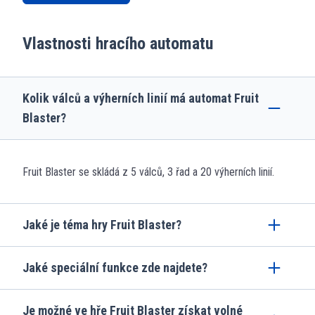
Vlastnosti hracího automatu
Kolik válců a výherních linií má automat Fruit
Blaster?
Fruit Blaster se skládá z 5 válců, 3 řad a 20 výherních linií.
Jaké je téma hry Fruit Blaster?
Jaké speciální funkce zde najdete?
Je možné ve hře Fruit Blaster získat volné