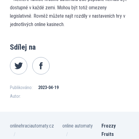
dostupné v každé zemi. Mohou být totiž omezeny
legislativně. Rovněž můžete najít rozdíly v nastaveních hry v
jednotlivých online kasinech.
Sdílej na
Publikováno:
2023-04-19
Autor:
onlinehraciautomaty.cz
online automaty
Frozzy
Fruits