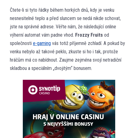
Čtete-li si tyto řádky během horkých dnů, kdy je venku
nesnesitelné teplo a před sluncem se nedá nikde schovat,
jste na správné adrese. Věřte nám, že následující online
výherní automat vám padne vhod.
Frozzy Fruits
od
společnosti
e-gaming
vás totiž příjemně zchladí. A pokud by
venku nebylo až takové peklo, zkuste si ho i tak, protože
hráčům má co nabídnout. Zaujme zejména svojí netradiční
skladbou a speciálním „dvojitým“ bonusem.