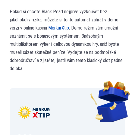
Pokud si chcete Black Pearl nejprve vyzkoušet bez
jakéhokoliv rizika, můžete si tento automat zahrát v demo
verzi v online kasinu
MerkurXtip
. Demo režim vám umožní
seznámit se s bonusovým systémem, 3násobným
multiplikátorem výher i celkovou dynamikou hry, aniž byste
museli sázet skutečné peníze. Vydejte se na podmořské
dobrodružství a zjistěte, jestli vám tento klasický slot padne
do oka.