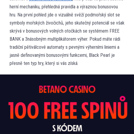
herní mechaniku, přehledná pravidla a výraznou bonusovou
hru. Na první pohled jde o vizuálně svěží podmořský slot se
symboly mořských živočichů, jeho skutečný potenciál se však
skrývá v bonusových volných otočkách se systémem FREE
BANK a 3násobným multiplikátorem výher. Pokud máte rádi
tradiční pětiválcové automaty s pevnými výherními liniemi a
jasně definovanými bonusovými funkcemi, Black Pearl je
přesně ten typ hry, který si vás získá.