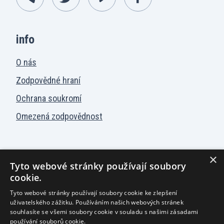
info
O nás
Zodpovědné hraní
Ochrana soukromí
Omezená zodpovědnost
×
Tyto webové stránky používají soubory
Hrací automaty
cookie.
Tyto webové stránky používají soubory cookie ke zlepšení
Česky
uživatelského zážitku. Používáním našich webových stránek
souhlasíte se všemi soubory cookie v souladu s našimi zásadami
používání souborů cookie.