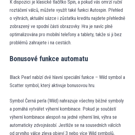
K dispozici je klasické tlačítko Spin, a pokud vás omrzí ruční
roztáčení válců, můžete využít také funkci Autospin. Přehled
o výhrách, aktuální sázce i zůstatku kreditu najdete přehledně
zobrazený ve spodní části obrazovky. Hra je navíc plně
optimalizována pro mobilní telefony a tablety, takže si ji bez
problémů zahrajete i na cestách.
Bonusové funkce automatu
Black Pearl nabízí dvě hlavní speciální funkce – Wild symbol a
Scatter symbol, který aktivuje bonusovou hru.
Symbol Černá perla (Wild) nahrazuje všechny běžné symboly
a pomáhá vytvářet výherní kombinace. Pokud je součástí
výherní kombinace alespoň na jedné výherní linii, výhra se
automaticky zdvojnásobí. Jestliže se na sousedních válcích
od prvního válce zleva objeví 3 nebo více Wild symbolů,