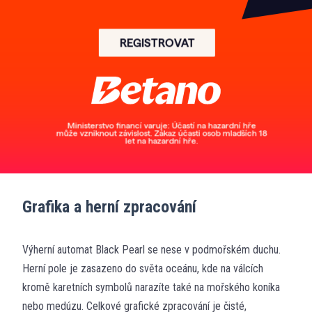
Grafika a herní zpracování
Výherní automat Black Pearl se nese v podmořském duchu.
Herní pole je zasazeno do světa oceánu, kde na válcích
kromě karetních symbolů narazíte také na mořského koníka
nebo medúzu. Celkové grafické zpracování je čisté,