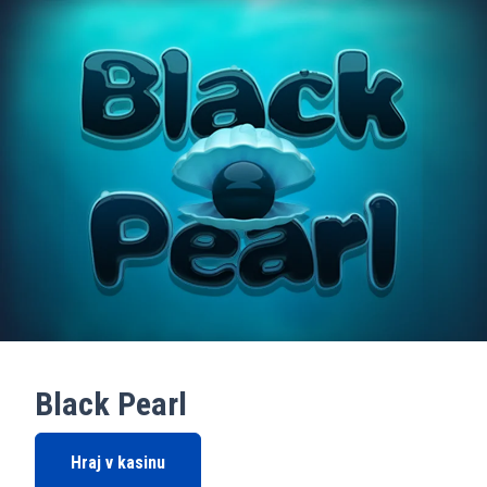
Black Pearl
Hraj v kasinu