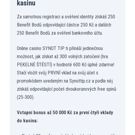
kasinu
Za samotnou registraci a ověření identity získáš 250
Benefit Bodů odpovídající částce 250 Kč a dalších
250 Benefit Bodů za ověření bankovního účtu.
Online casino SYNOT TIP ti přináší jedinečnou
možnost, jak získat až 300 volných zatočení (hra
PEKELNÉ ŠTĚSTÍ) v hodnotě 600 Kč úplně zdarma!
Stačí vložit svůj PRVNÍ vklad na svůj účet s
promokódem uvedeným na Synottip.cz a podle něj
získáš odpovídající počet dvoukorunových free spinů
(25-300).
Vstupní bonus až 50 000 Kč za první čtyři vklady
do kasina: