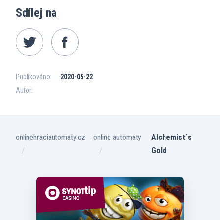
Sdílej na
Publikováno:
2020-05-22
Autor:
onlinehraciautomaty.cz
online automaty
Alchemist´s
Gold