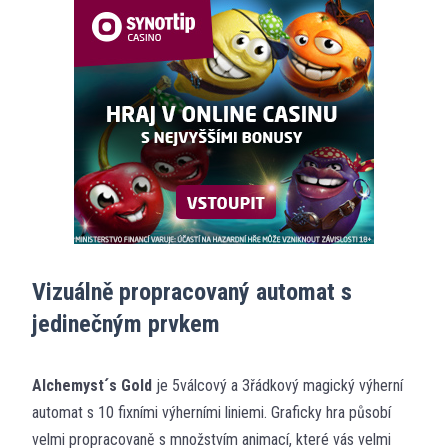
Vizuálně propracovaný automat s
jedinečným prvkem
Alchemyst´s Gold
je 5válcový a 3řádkový magický výherní
automat s 10 fixními výherními liniemi. Graficky hra působí
velmi propracovaně s množstvím animací, které vás velmi