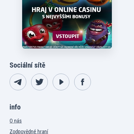
Sociální sítě
info
O nás
Zodpovědné hraní