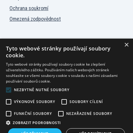
Ochrana soukromí
Omezená zodpovědnost
×
Tyto webové stránky používají soubory
Hrací automaty
cookie.
Tyto webové stránky používají soubory cookie ke zlepšení
uživatelského zážitku. Používáním našich webových stránek
Česky
souhlasíte se všemi soubory cookie v souladu s našimi zásadami
používání souborů cookie.
NEZBYTNĚ NUTNÉ SOUBORY
Ministerstvo financí varuje: Účastí na hazardních hrách
může vzniknout závislost!
VÝKONOVÉ SOUBORY
SOUBORY CÍLENÍ
Copyright © 2022-2026
FUNKČNÍ SOUBORY
NEZAŘAZENÉ SOUBORY
NATALIS, s.r.o.
ZOBRAZIT PODROBNOSTI