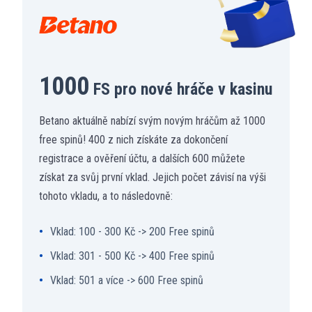
1000
FS pro nové hráče v kasinu
Betano aktuálně nabízí svým novým hráčům až 1000
free spinů! 400 z nich získáte za dokončení
registrace a ověření účtu, a dalších 600 můžete
získat za svůj první vklad. Jejich počet závisí na výši
tohoto vkladu, a to následovně:
Vklad: 100 - 300 Kč -> 200 Free spinů
Vklad: 301 - 500 Kč -> 400 Free spinů
Vklad: 501 a více -> 600 Free spinů