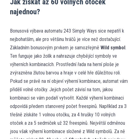
Jak získat až 60 volných otoček
najednou?
Bonusová výbava automatu 243 Simply Ways sice nepatří k
nejbohatším, ale pro většinu hráčů je více než dostačující.
Základním bonusovým prvkem je samozřejmě
Wild symbol
.
Ten funguje jako žolík a nahrazuje chybějící symboly ve
výherních kombinacích. Prostřední řada na herní ploše je
zvýrazněna žlutou barvou a hraje v celé hře důležitou roli.
Pokud se právě na ní objeví výherní kombinace, automat vám
přidělí volné otočky. Jejich počet závisí na tom, jakou
kombinaci se vám podaří vytvořit. Každé výherní kombinaci
odpovídá předem stanovený počet freespinů. Například za 3
třešně získáte 1 volnou otočku, za 4 hrušky 10 volných
otoček a za 5 sedmiček už 32 freespinů. Největší odměnou
jsou však výherní kombinace složené z Wild symbolů. Za ně