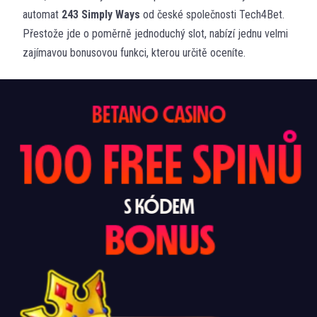
automat
243 Simply Ways
od české společnosti Tech4Bet.
Přestože jde o poměrně jednoduchý slot, nabízí jednu velmi
zajímavou bonusovou funkci, kterou určitě oceníte.