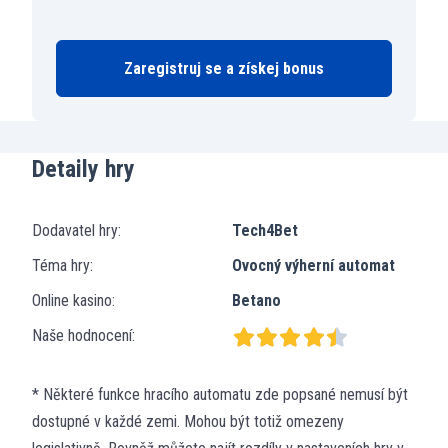
Zaregistruj se a získej bonus
Detaily hry
Dodavatel hry:
Tech4Bet
Téma hry:
Ovocný výherní automat
Online kasino:
Betano
Naše hodnocení:
* Některé funkce hracího automatu zde popsané nemusí být
dostupné v každé zemi. Mohou být totiž omezeny