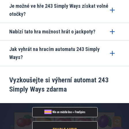
Je možné ve hře 243 Simply Ways získat volné
otočky?
Nabízí tato hra možnost hrát o jackpoty?
Jak vyhrát na hracím automatu 243 Simply
Ways?
Vyzkoušejte si výherní automat 243
Simply Ways zdarma