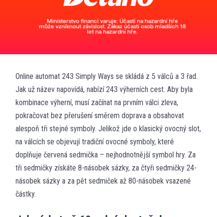
Online automat 243 Simply Ways se skládá z 5 válců a 3 řad.
Jak už název napovídá, nabízí 243 výherních cest. Aby byla
kombinace výherní, musí začínat na prvním válci zleva,
pokračovat bez přerušení směrem doprava a obsahovat
alespoň tři stejné symboly. Jelikož jde o klasický ovocný slot,
na válcích se objevují tradiční ovocné symboly, které
doplňuje červená sedmička – nejhodnotnější symbol hry. Za
tři sedmičky získáte 8-násobek sázky, za čtyři sedmičky 24-
násobek sázky a za pět sedmiček až 80-násobek vsazené
částky.