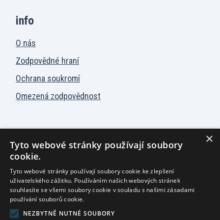
info
O nás
Zodpovědné hraní
Ochrana soukromí
Omezená zodpovědnost
×
Tyto webové stránky používají soubory
Hrací automaty
cookie.
Tyto webové stránky používají soubory cookie ke zlepšení
uživatelského zážitku. Používáním našich webových stránek
Česky
souhlasíte se všemi soubory cookie v souladu s našimi zásadami
používání souborů cookie.
NEZBYTNĚ NUTNÉ SOUBORY
Ministerstvo financí varuje: Účastí na hazardních hrách