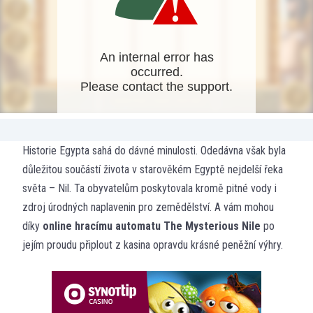
Historie Egypta sahá do dávné minulosti. Odedávna však byla
důležitou součástí života v starověkém Egyptě nejdelší řeka
světa – Nil. Ta obyvatelům poskytovala kromě pitné vody i
zdroj úrodných naplavenin pro zemědělství. A vám mohou
díky
online hracímu automatu The Mysterious Nile
po
jejím proudu připlout z kasina opravdu krásné peněžní výhry.