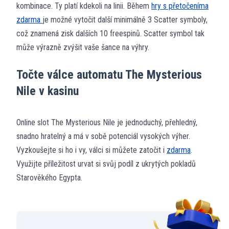
kombinace. Ty platí kdekoli na linii. Během
hry s přetočeníma
zdarma
je možné vytočit další minimálně 3 Scatter symboly,
což znamená zisk dalších 10 freespinů. Scatter symbol tak
může výrazně zvýšit vaše šance na výhry.
Točte válce automatu The Mysterious
Nile v kasinu
Online slot The Mysterious Nile je jednoduchý, přehledný,
snadno hratelný a má v sobě potenciál vysokých výher.
Vyzkoušejte si ho i vy, válci si můžete zatočit i
zdarma
.
Využijte příležitost urvat si svůj podíl z ukrytých pokladů
Starověkého Egypta.