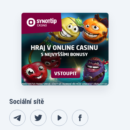
Sociální sítě