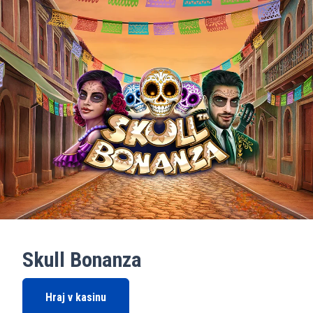
Skull Bonanza
Hraj v kasinu