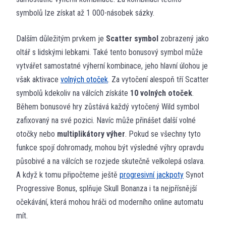
symbolů lze získat až 1 000-násobek sázky.
Dalším důležitým prvkem je
Scatter symbol
zobrazený jako
oltář s lidskými lebkami. Také tento bonusový symbol může
vytvářet samostatné výherní kombinace, jeho hlavní úlohou je
však aktivace
volných otoček
. Za vytočení alespoň tří Scatter
symbolů kdekoliv na válcích získáte
10 volných otoček
.
Během bonusové hry zůstává každý vytočený Wild symbol
zafixovaný na své pozici. Navíc může přinášet další volné
otočky nebo
multiplikátory výher
. Pokud se všechny tyto
funkce spojí dohromady, mohou být výsledné výhry opravdu
působivé a na válcích se rozjede skutečně velkolepá oslava.
A když k tomu připočteme ještě
progresivní jackpoty
Synot
Progressive Bonus, splňuje Skull Bonanza i ta nejpřísnější
očekávání, která mohou hráči od moderního online automatu
mít.