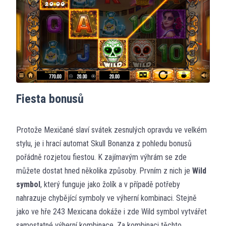
Fiesta bonusů
Protože Mexičané slaví svátek zesnulých opravdu ve velkém
stylu, je i hrací automat Skull Bonanza z pohledu bonusů
pořádně rozjetou fiestou. K zajímavým výhrám se zde
můžete dostat hned několika způsoby. Prvním z nich je
Wild
symbol
, který funguje jako žolík a v případě potřeby
nahrazuje chybějící symboly ve výherní kombinaci. Stejně
jako ve hře
243 Mexicana
dokáže i zde Wild symbol vytvářet
samostatné výherní kombinace. Za kombinaci těchto