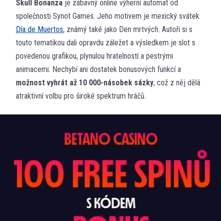
Skull Bonanza
je zábavný online výherní automat od
společnosti Synot Games. Jeho motivem je mexický svátek
Día de Muertos
, známý také jako Den mrtvých. Autoři si s
touto tematikou dali opravdu záležet a výsledkem je slot s
povedenou grafikou, plynulou hratelností a pestrými
animacemi. Nechybí ani dostatek bonusových funkcí a
možnost vyhrát až 10 000-násobek sázky
, což z něj dělá
atraktivní volbu pro široké spektrum hráčů.