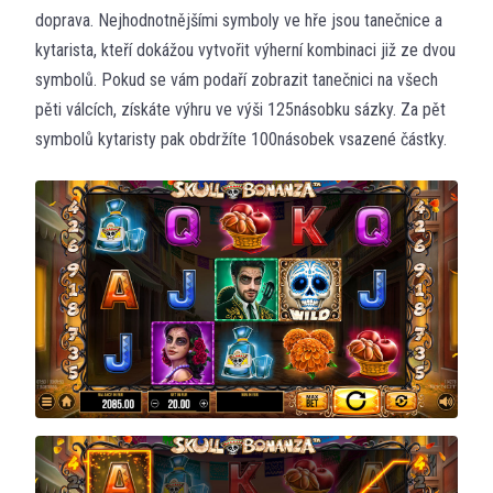
doprava. Nejhodnotnějšími symboly ve hře jsou tanečnice a
kytarista, kteří dokážou vytvořit výherní kombinaci již ze dvou
symbolů. Pokud se vám podaří zobrazit tanečnici na všech
pěti válcích, získáte výhru ve výši 125násobku sázky. Za pět
symbolů kytaristy pak obdržíte 100násobek vsazené částky.