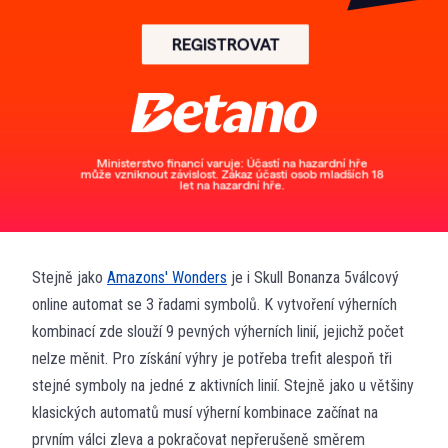
Stejně jako
Amazons' Wonders
je i Skull Bonanza 5válcový
online automat se 3 řadami symbolů. K vytvoření výherních
kombinací zde slouží 9 pevných výherních linií, jejichž počet
nelze měnit. Pro získání výhry je potřeba trefit alespoň tři
stejné symboly na jedné z aktivních linií. Stejně jako u většiny
klasických automatů musí výherní kombinace začínat na
prvním válci zleva a pokračovat nepřerušeně směrem