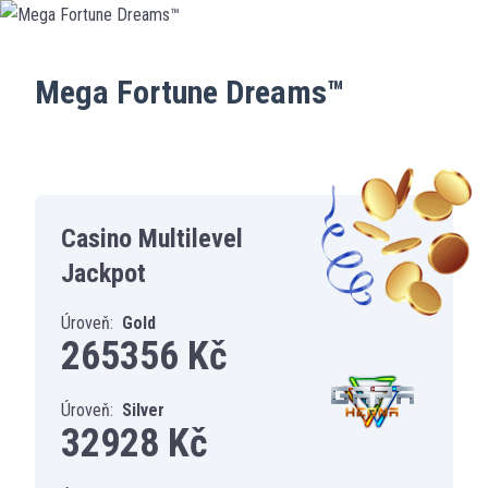
Mega Fortune Dreams™
Casino Multilevel
Jackpot
Úroveň:
Gold
265356 Kč
Úroveň:
Silver
32928 Kč