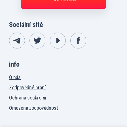
Sociální sítě
info
O nás
Zodpovědné hraní
Ochrana soukromí
Omezená zodpovědnost