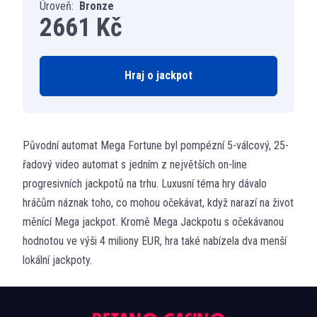
Úroveň:
Bronze
2661 Kč
Hraj o jackpot
Původní automat Mega Fortune byl pompézní 5-válcový, 25-
řadový video automat s jedním z největších on-line
progresivních jackpotů na trhu. Luxusní téma hry dávalo
hráčům náznak toho, co mohou očekávat, když narazí na život
měnící Mega jackpot. Kromě Mega Jackpotu s očekávanou
hodnotou ve výši 4 miliony EUR, hra také nabízela dva menší
lokální jackpoty.