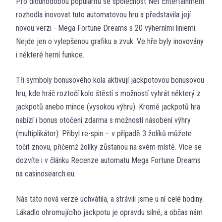
Pro dlouhodobou popularitu se společnost Net Entertainment
rozhodla inovovat tuto automatovou hru a představila její
novou verzi - Mega Fortune Dreams s 20 výherními liniemi.
Nejde jen o vylepšenou grafiku a zvuk. Ve hře byly inovovány
i některé herní funkce.
Tři symboly bonusového kola aktivují jackpotovou bonusovou
hru, kde hráč roztočí kolo štěstí s možností vyhrát některý z
jackpotů anebo mince (vysokou výhru). Kromě jackpotů hra
nabízí i bonus otočení zdarma s možností násobení výhry
(multiplikátor). Přibyl re-spin – v případě 3 žolíků můžete
točit znovu, přičemž žolíky zůstanou na svém místě. Více se
dozvíte i v článku Recenze automatu Mega Fortune Dreams
na casinosearch.eu.
Nás tato nová verze uchvátila, a strávili jsme u ní celé hodiny.
Lákadlo ohromujícího jackpotu je opravdu silné, a občas nám