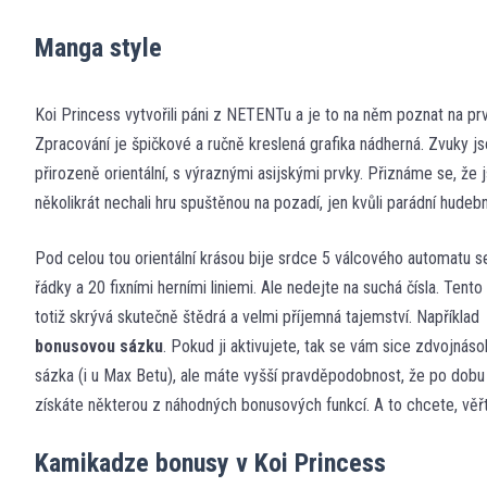
Manga style
Koi Princess vytvořili páni z NETENTu a je to na něm poznat na prv
Zpracování je špičkové a ručně kreslená grafika nádherná. Zvuky j
přirozeně orientální, s výraznými asijskými prvky. Přiznáme se, že 
několikrát nechali hru spuštěnou na pozadí, jen kvůli parádní hudeb
Pod celou tou orientální krásou bije srdce 5 válcového automatu s
řádky a 20 fixními herními liniemi. Ale nedejte na suchá čísla. Tent
totiž skrývá skutečně štědrá a velmi příjemná tajemství. Například
bonusovou sázku
. Pokud ji aktivujete, tak se vám sice zdvojnáso
sázka (i u Max Betu), ale máte vyšší pravděpodobnost, že po dobu
získáte některou z náhodných bonusových funkcí. A to chcete, věř
Kamikadze bonusy v Koi Princess