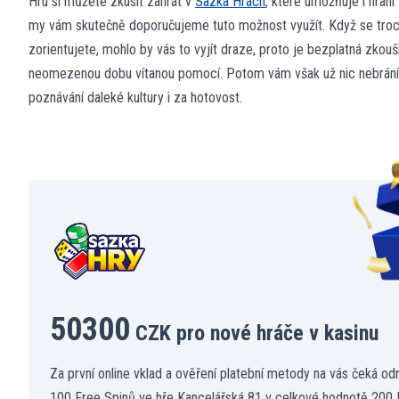
Hru si můžete zkusit zahrát v
Sazka Hrách
, které umožňuje i hran
my vám skutečně doporučujeme tuto možnost využít. Když se tro
zorientujete, mohlo by vás to vyjít draze, proto je bezplatná zkouš
neomezenou dobu vítanou pomocí. Potom vám však už nic nebrání
poznávání daleké kultury i za hotovost.
50300
CZK pro nové hráče v kasinu
Za první online vklad a ověření platební metody na vás čeká o
100 Free Spinů ve hře Kancelářská 81 v celkové hodnotě 200 