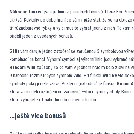
Náhodné funkce
jsou jedním z parádních bonusů, které Koi Princ
ukrývá. Kdykoliv po dobu hraní se vám může stát, že se na obrazov
tři různobarevné rybky a vy si musíte vybrat jednu z nich. Ta vám 
přidělí jeden z uvedených bonusů.
5 Hit
vám daruje jedno zatočení se zaručenou 5 symbolovou výher
kombinací na konci. Výherní symbol aj výherní linie jsou vybrané ná
Random Wild
způsobí, že se vám v jednom hracím kole zjeví na vá
9 náhodně rozmístěných symbolů Wild. Při funkci
Wild Reels
doko
symboly pokryjí celé válce. Poslední „náhodou“ je funkce
Bonus A
která vám udělí roztočení se zaručeně vytočenými symboly Bonuso
které vyhrajete i 1 náhodnou bonusovou funkci.
...ještě více bonusů