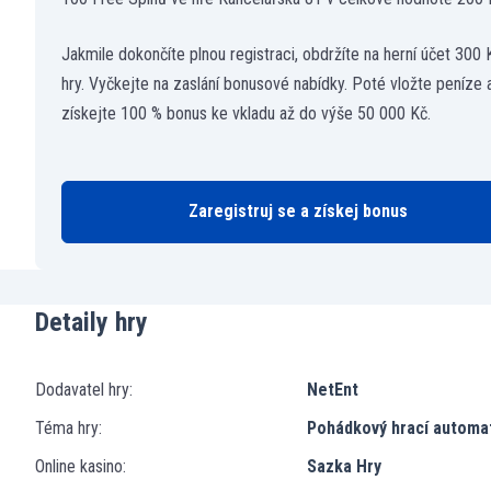
Jakmile dokončíte plnou registraci, obdržíte na herní účet 300 
hry. Vyčkejte na zaslání bonusové nabídky. Poté vložte peníze 
získejte 100 % bonus ke vkladu až do výše 50 000 Kč.
Zaregistruj se a získej bonus
Detaily hry
Dodavatel hry:
NetEnt
Téma hry:
Pohádkový hrací automa
Online kasino:
Sazka Hry