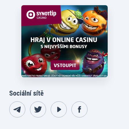
Sociální sítě