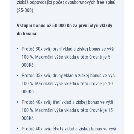
získáš odpovídající počet dvoukorunových free spinů
(25-300).
Vstupní bonus až 50 000 Kč za první čtyři vklady
do kasina:
Protoč 30x svůj první vklad a získej bonus ve výši
100 %. Maximální výše vkladu u této úrovně je 5
000Kč.
Protoč 35x svůj druhý vklad a získej bonus ve výši
100 %. Maximální výše vkladu u této úrovně je 10
000Kč.
Protoč 40x svůj třetí vklad a získej bonus ve výši
100 %. Maximální výše vkladu u této úrovně je 15
000Kč.
Protoč 40x svůj čtvrtý vklad a získej bonus ve výši