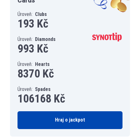
Cards
Úroveň:
Clubs
193 Kč
Úroveň:
Diamonds
993 Kč
Úroveň:
Hearts
8370 Kč
Úroveň:
Spades
106168 Kč
Hraj o jackpot