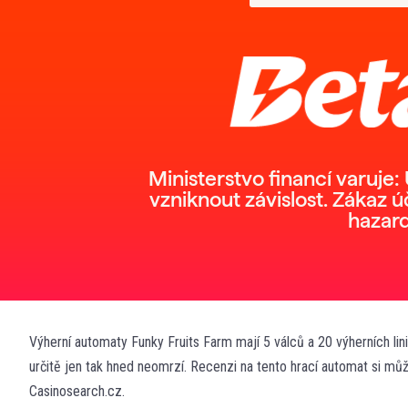
Výherní automaty Funky Fruits Farm mají 5 válců a 20 výherních lini
určitě jen tak hned neomrzí. Recenzi na tento hrací automat si můž
Casinosearch.cz.