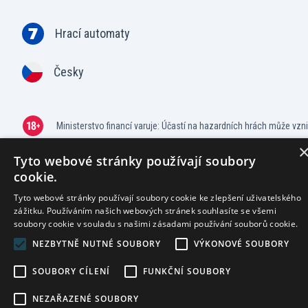
Hrací automaty
Česky
Ministerstvo financí varuje: Účastí na hazardních hrách může vzni
Tyto webové stránky používají soubory
Copyright © 2
cookie.
NATALIS, s
Tyto webové stránky používají soubory cookie ke zlepšení uživatelského
zážitku. Používáním našich webových stránek souhlasíte se všemi
soubory cookie v souladu s našimi zásadami používání souborů cookie.
NEZBYTNĚ NUTNÉ SOUBORY
VÝKONOVÉ SOUBORY
SOUBORY CÍLENÍ
FUNKČNÍ SOUBORY
NEZAŘAZENÉ SOUBORY