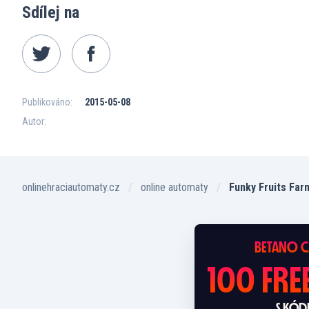
Sdílej na
Publikováno:
2015-05-08
Autor:
onlinehraciautomaty.cz
online automaty
Funky Fruits Far