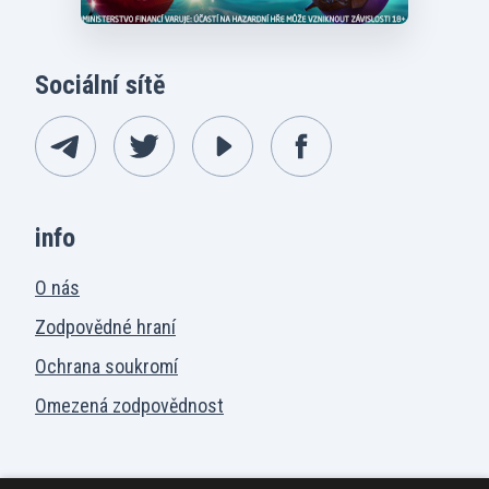
Sociální sítě
info
O nás
Zodpovědné hraní
Ochrana soukromí
Omezená zodpovědnost