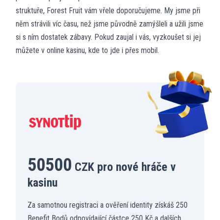
struktuře, Forest Fruit vám vřele doporučujeme. My jsme při
něm strávili víc času, než jsme původně zamýšleli a užili jsme
si s ním dostatek zábavy. Pokud zaujal i vás, vyzkoušet si jej
můžete v online kasinu, kde to jde i přes mobil.
50500
CZK pro nové hráče v
kasinu
Za samotnou registraci a ověření identity získáš 250
Benefit Bodů odpovídající částce 250 Kč a dalších