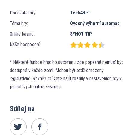
Dodavatel hry:
Tech4Bet
Téma hry:
Ovocný výherní automat
Online kasino:
SYNOT TIP
Naše hodnocení:
* Některé funkce hracího automatu zde popsané nemusí být
dostupné v každé zemi. Mohou být totiž omezeny
legislativně. Rovněž můžete najít rozdíly v nastaveních hry v
jednotlivých online kasinech.
Sdílej na