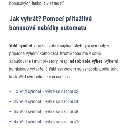
bonusových funkcí a vlastností.
Jak vyhrát? Pomocí přitažlivé
bonusové nabídky automatu
Wild symbol
v pozici žolíka supluje chybějící symboly v
případné výherní kombinaci. Kromě toho má v sobě
zabudované i multiplikátory, resp.
násobitele výher
. Výherní
kombinace vytvořená Wild symbolem se vynásobí podle toho,
kolik Wild symbolů se v ní nachází:
1x Wild symbol = výhra se násobí x2
2x Wild symbol = výhra se násobí x4
3x Wild symbol = výhra se násobí x8
4x Wild symbol = výhra se násobí x16