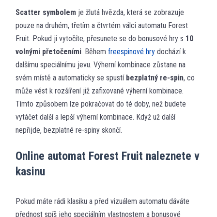
Scatter symbolem
je žlutá hvězda, která se zobrazuje
pouze na druhém, třetím a čtvrtém válci automatu Forest
Fruit. Pokud ji vytočíte, přesunete se do bonusové hry s
10
volnými přetočeními
. Během
freespinové hry
dochází k
dalšímu speciálnímu jevu. Výherní kombinace zůstane na
svém místě a automaticky se spustí
bezplatný re-spin
, co
může vést k rozšíření již zafixované výherní kombinace.
Tímto způsobem lze pokračovat do té doby, než budete
vytáčet další a lepší výherní kombinace. Když už další
nepřijde, bezplatné re-spiny skončí.
Online automat Forest Fruit naleznete v
kasinu
Pokud máte rádi klasiku a před vizuálem automatu dáváte
přednost spíš jeho speciálním vlastnostem a bonusové