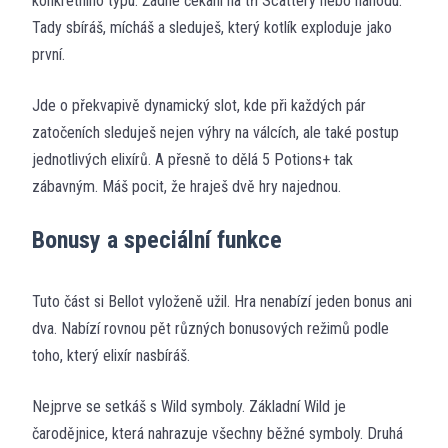
konkrétního typu. Žádné čekání na tři Scattery nebo náhodu.
Tady sbíráš, mícháš a sleduješ, který kotlík exploduje jako
první.
Jde o překvapivě dynamický slot, kde při každých pár
zatočeních sleduješ nejen výhry na válcích, ale také postup
jednotlivých elixírů. A přesně to dělá 5 Potions+ tak
zábavným. Máš pocit, že hraješ dvě hry najednou.
Bonusy a speciální funkce
Tuto část si Bellot vyloženě užil. Hra nenabízí jeden bonus ani
dva. Nabízí rovnou pět různých bonusových režimů podle
toho, který elixír nasbíráš.
Nejprve se setkáš s Wild symboly. Základní Wild je
čarodějnice, která nahrazuje všechny běžné symboly. Druhá