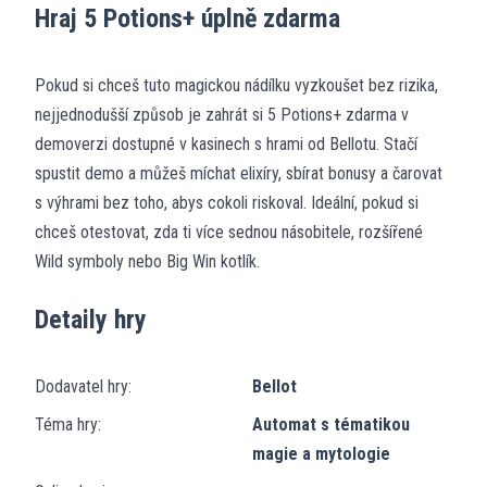
Hraj 5 Potions+ úplně zdarma
Pokud si chceš tuto magickou nádílku vyzkoušet bez rizika,
nejjednodušší způsob je zahrát si 5 Potions+ zdarma v
demoverzi dostupné v kasinech s hrami od Bellotu. Stačí
spustit demo a můžeš míchat elixíry, sbírat bonusy a čarovat
s výhrami bez toho, abys cokoli riskoval. Ideální, pokud si
chceš otestovat, zda ti více sednou násobitele, rozšířené
Wild symboly nebo Big Win kotlík.
Detaily hry
Dodavatel hry:
Bellot
Téma hry:
Automat s tématikou
magie a mytologie