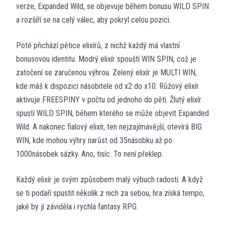
verze, Expanded Wild, se objevuje během bonusu WILD SPIN
a rozšíří se na celý válec, aby pokryl celou pozici.
Poté přichází pětice elixírů, z nichž každý má vlastní
bonusovou identitu. Modrý elixír spouští WIN SPIN, což je
zatočení se zaručenou výhrou. Zelený elixír je MULTI WIN,
kde máš k dispozici násobitele od x2 do x10. Růžový elixír
aktivuje FREESPINY v počtu od jednoho do pěti. Žlutý elixír
spustí WILD SPIN, během kterého se může objevit Expanded
Wild. A nakonec fialový elixír, ten nejzajímavější, otevírá BIG
WIN, kde mohou výhry narůst od 35násobku až po
1000násobek sázky. Ano, tisíc. To není překlep.
Každý elixír je svým způsobem malý výbuch radosti. A když
se ti podaří spustit několik z nich za sebou, hra získá tempo,
jaké by jí záviděla i rychlá fantasy RPG.