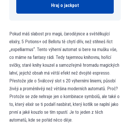
Hraj o jackpot
Pokud máš slabost pro magii, čarodějnice a světélkující
elixíry, 5 Potions+ od Bellotu tě chytí dřív, než stihneš říct
„expelliarmus“. Tento výherní automat si bere na mušku vše,
co máme na fantasy rádi. Tedy tajemnou knihovnu, hořící
svíčky, staré knihy kouzel a samozřejmě hromadu magických
lahví, jejichž obsah má větší efekt než dvojité espresso.
Přestože jde o 5válcový slot s 20 výherními liniemi, působí
živěji a proměnlivěji než většina moderních automatů. Proč?
Protože se zde nehraje jen o kombinace symbolů, ale také o
to, který elixír se ti podaří nasbírat, který kotlík se naplní jako
první a jaké kouzlo se tím spustí. Je to jeden z těch
automatů, kde se pořád něco děje.