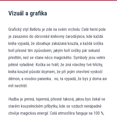
Vizuál a grafika
Grafický styl Bellotu je zde na svém vrcholu. Celé herní pole
je zasazeno do obrovské knihovny čarodějnice, kde každá
kniha vypadá, že obsahuje zakázaná kouzla, a každá svíčka
hoří přesně tím způsobem, jakým hoří svíčky pár sekund
předtím, než se stane něco magického. Symboly jsou velmi
pěkně vyladěné. Kočka se tváří, že zná všechny tvé hříchy,
kniha kouzel působí dojmem, že při jejím otevření vyskočí
démon, a voodoo panenka… no, ta vypadá, že bys ji doma asi
mít nechtěl.
Hudba je jemná, tajemná, přesně taková, jakou bys čekal ve
starém kouzelnickém příbytku, kde se vzduch nenápadně
chvěje magickou energií. Celá atmosféra funguje na 100 %,