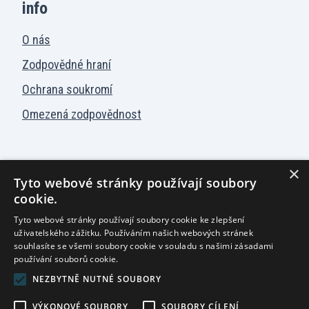
info
O nás
Zodpovědné hraní
Ochrana soukromí
Omezená zodpovědnost
×
Tyto webové stránky používají soubory
Hrací automaty
cookie.
Tyto webové stránky používají soubory cookie ke zlepšení
uživatelského zážitku. Používáním našich webových stránek
Česky
souhlasíte se všemi soubory cookie v souladu s našimi zásadami
používání souborů cookie.
NEZBYTNĚ NUTNÉ SOUBORY
Ministerstvo financí varuje: Účastí na hazardních hrách
může vzniknout závislost!
VÝKONOVÉ SOUBORY
SOUBORY CÍLENÍ