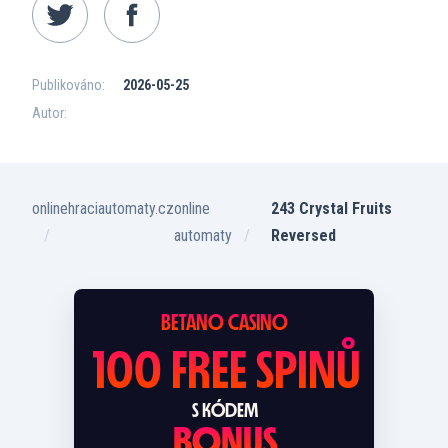
Publikováno:
2026-05-25
Autor:
onlinehraciautomaty.cz
online
243 Crystal Fruits
automaty
Reversed