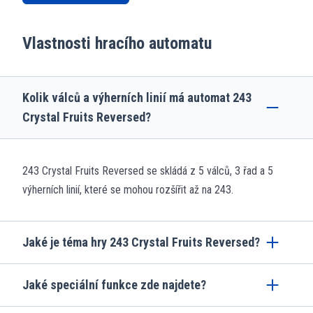
Vlastnosti hracího automatu
Kolik válců a výherních linií má automat 243
Crystal Fruits Reversed?
243 Crystal Fruits Reversed se skládá z 5 válců, 3 řad a 5
výherních linií, které se mohou rozšířit až na 243.
Jaké je téma hry 243 Crystal Fruits Reversed?
Jaké speciální funkce zde najdete?