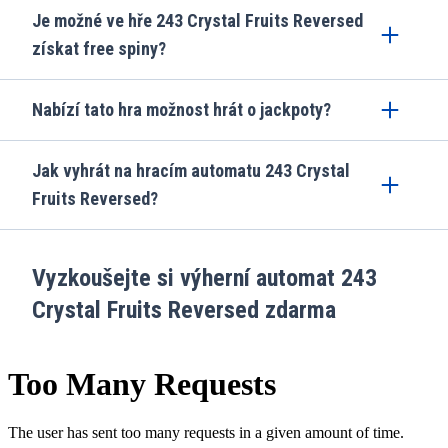
Je možné ve hře 243 Crystal Fruits Reversed
získat free spiny?
Nabízí tato hra možnost hrát o jackpoty?
Jak vyhrát na hracím automatu 243 Crystal
Fruits Reversed?
Vyzkoušejte si výherní automat 243
Crystal Fruits Reversed zdarma