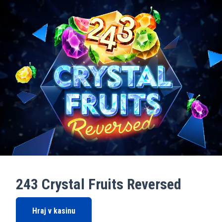
243 Crystal Fruits Reversed
Hraj v kasinu