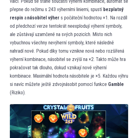
válci. Pokud se stane součástí výherní kombinace, automat se
přepne do režimu s 243 výherními liniemi, spustí
bezplatný
respin
a
násobitel výher
s počáteční hodnotou ×1. Na rozdíl
od předchozí verze tentokrát neexplodují výherní symboly,
ale zůstávají uzamčené na svých pozicích. Místo nich
vybuchnou všechny nevýherní symboly, které následně
nahradí nové. Pokud díky tomu vznikne nová nebo rozšířená
výherní kombinace, násobitel se zvýší na ×2. Takto může hra
pokračovat tak dlouho, dokud vznikají nové výherní
kombinace. Maximální hodnota násobitele je ×5. Každou výhru
si navíc můžete ještě zdvojnásobit pomocí funkce
Gamble
(Riziko).